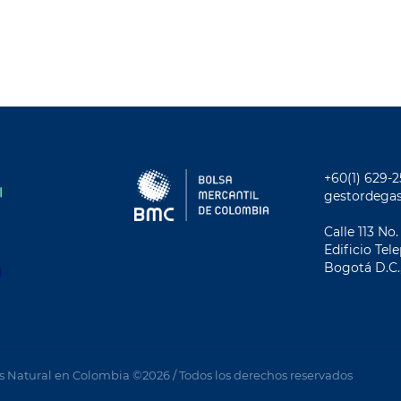
+60(1) 629-
gestordega
Calle 113 No.
Ediﬁcio Tel
Bogotá D.C.
s Natural en Colombia ©2026 / Todos los derechos reservados