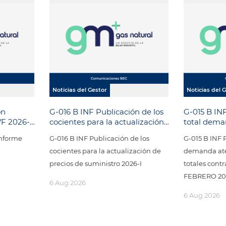
Noticias del Gestor
Noticias del 
ón
G-016 B INF Publicación de los
G-015 B INF
VF 2026-
cocientes para la actualización
total dema
de precios de suministro 2026-I
cantidades
Informe
G-016 B INF Publicación de los
G-015 B INF P
nodos UP
cocientes para la actualización de
demanda ate
precios de suministro 2026-I
totales con
FEBRERO 20
6 Aug 2026
6 Aug 2026