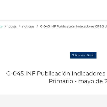
te
/
posts
/
noticias
/
G-045 INF Publicación Indicadores CREG d
Noticias del Gestor
G-045 INF Publicación Indicadore
Primario - mayo de 