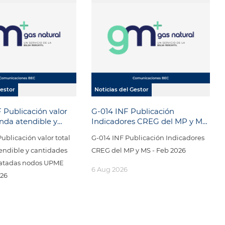
Gestor
Noticias del Gestor
 Publicación valor
G-014 INF Publicación
nda atendible y
Indicadores CREG del MP y MS
 totales contratadas
- Feb 2026
ublicación valor total
G-014 INF Publicación Indicadores
ME FEBRERO 2026
ndible y cantidades
CREG del MP y MS - Feb 2026
tratadas nodos UPME
6 Aug 2026
26