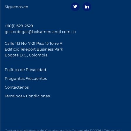
Siguenos en
+60(1) 629-2529
gestordegas@bolsamercantil.com.co
Calle 113 No. 7-21 Piso 15 Torre A
Ediﬁcio Teleport Business Park
Bogotá D.C., Colombia
Política de Privacidad
Preguntas Frecuentes
Contáctenos
Términos y Condiciones
Footer
menu
Gestor del Mercado de Gas Natural en Colombia ©2026 / Todos los