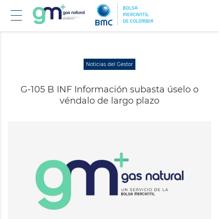
Pasar
Noticias del Gestor
al
contenido
G-105 B INF Información subasta úselo o
principal
véndalo de largo plazo