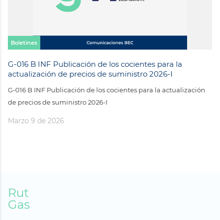
Boletines
B
6-
G-016 B INF Publicación de los cocientes para la
G-
actualización de precios de suministro 2026-I
y 
F
G-016 B INF Publicación de los cocientes para la actualización
G-
de precios de suministro 2026-I
ca
Marzo 9 de 2026
Ma
Rut
Gas