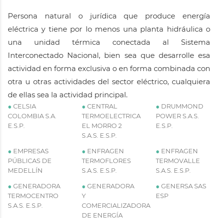
Persona natural o jurídica que produce energía
eléctrica y tiene por lo menos una planta hidráulica o
una unidad térmica conectada al Sistema
Interconectado Nacional, bien sea que desarrolle esa
actividad en forma exclusiva o en forma combinada con
otra u otras actividades del sector eléctrico, cualquiera
de ellas sea la actividad principal.
●
CELSIA
●
CENTRAL
●
DRUMMOND
COLOMBIA S.A.
TERMOELECTRICA
POWER S.A.S.
E.S.P.
EL MORRO 2
E.S.P.
S.A.S. E.S.P.
●
EMPRESAS
●
ENFRAGEN
●
ENFRAGEN
PÚBLICAS DE
TERMOFLORES
TERMOVALLE
MEDELLÍN
S.A.S. E.S.P.
S.A.S. E.S.P.
●
GENERADORA
●
GENERADORA
●
GENERSA SAS
TERMOCENTRO
Y
ESP
S.A.S. E.S.P.
COMERCIALIZADORA
DE ENERGÍA