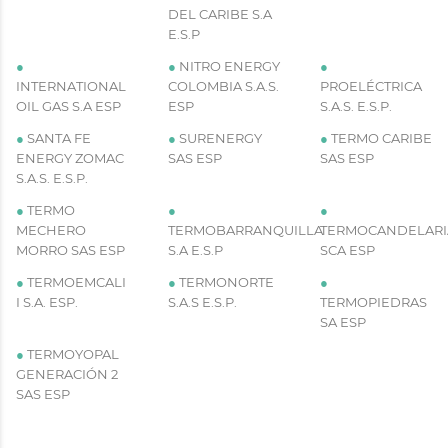
DEL CARIBE S.A
E.S.P
●
●
NITRO ENERGY
●
INTERNATIONAL
COLOMBIA S.A.S.
PROELÉCTRICA
OIL GAS S.A ESP
ESP
S.A.S. E.S.P.
●
SANTA FE
●
SURENERGY
●
TERMO CARIBE
ENERGY ZOMAC
SAS ESP
SAS ESP
S.A.S. E.S.P.
●
TERMO
●
●
MECHERO
TERMOBARRANQUILLA
TERMOCANDELARI
MORRO SAS ESP
S.A E.S.P
SCA ESP
●
TERMOEMCALI
●
TERMONORTE
●
I S.A. ESP.
S.A.S E.S.P.
TERMOPIEDRAS
SA ESP
●
TERMOYOPAL
GENERACIÓN 2
SAS ESP