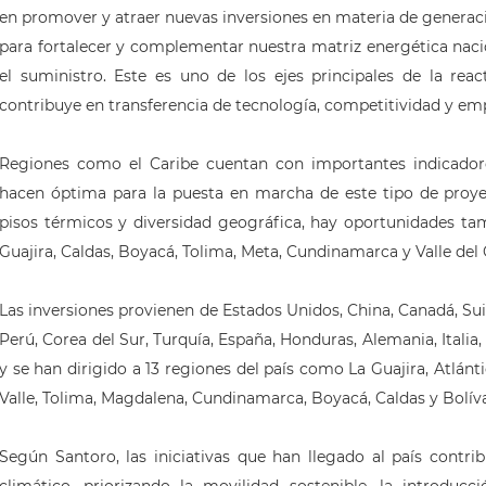
en promover y atraer nuevas inversiones en materia de generaci
para fortalecer y complementar nuestra matriz energética nacio
el suministro. Este es uno de los ejes principales de la reac
contribuye en transferencia de tecnología, competitividad y emp
Regiones como el Caribe cuentan con importantes indicadore
hacen óptima para la puesta en marcha de este tipo de proyec
pisos térmicos y diversidad geográfica, hay oportunidades ta
Guajira, Caldas, Boyacá, Tolima, Meta, Cundinamarca y Valle del
Las inversiones provienen de Estados Unidos, China, Canadá, Suiz
Perú, Corea del Sur, Turquía, España, Honduras, Alemania, Italia, 
y se han dirigido a 13 regiones del país como La Guajira, Atlánt
Valle, Tolima, Magdalena, Cundinamarca, Boyacá, Caldas y Bolíva
Según Santoro, las iniciativas que han llegado al país contr
climático, priorizando la movilidad sostenible, la introducci