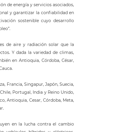
ón de energía y servicios asociados,
nal y garantizar la confiabilidad en
tivación sostenible cuyo desarrollo
leo”.
s de aire y radiación solar que la
tos. Y dada la variedad de climas,
mbién en Antioquia, Córdoba, César,
 Cauca.
a, Francia, Singapur, Japón, Suecia,
Chile, Portugal, India y Reino Unido,
ico, Antioquia, Cesar, Córdoba, Meta,
r.
ibuyen en la lucha contra el cambio
ón vehículos híbridos y eléctricos,