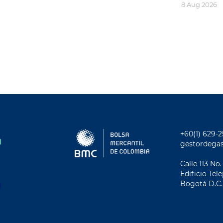
8 Aug 2026
+60(1) 629-
gestordega
Calle 113 No.
Ediﬁcio Tel
Bogotá D.C.