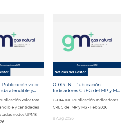
Gestor
Noticias del Gestor
 Publicación valor
G-014 INF Publicación
nda atendible y
Indicadores CREG del MP y MS
 totales contratadas
- Feb 2026
ublicación valor total
G-014 INF Publicación Indicadores
ME FEBRERO 2026
ndible y cantidades
CREG del MP y MS - Feb 2026
tratadas nodos UPME
8 Aug 2026
26