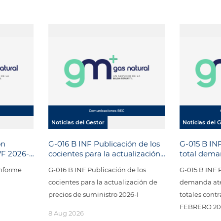
Noticias del Gestor
Noticias del 
ón
G-016 B INF Publicación de los
G-015 B INF
VF 2026-
cocientes para la actualización
total dema
de precios de suministro 2026-I
cantidades
Informe
G-016 B INF Publicación de los
G-015 B INF P
nodos UP
cocientes para la actualización de
demanda ate
precios de suministro 2026-I
totales con
FEBRERO 20
8 Aug 2026