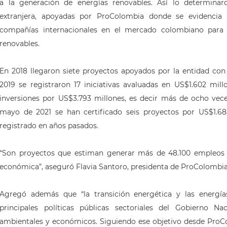
a la generación de energías renovables. Así lo determinaro
extranjera, apoyadas por ProColombia donde se evidencia e
compañías internacionales en el mercado colombiano para i
renovables.
En 2018 llegaron siete proyectos apoyados por la entidad co
2019 se registraron 17 iniciativas avaluadas en US$1.602 mil
inversiones por US$3.793 millones, es decir más de ocho vece
mayo de 2021 se han certificado seis proyectos por US$1.68
registrado en años pasados.
“Son proyectos que estiman generar más de 48.100 empleos y
económica”, aseguró Flavia Santoro, presidenta de ProColombia
Agregó además que “la transición energética y las energía
principales políticas públicas sectoriales del Gobierno N
ambientales y económicos. Siguiendo ese objetivo desde ProCo